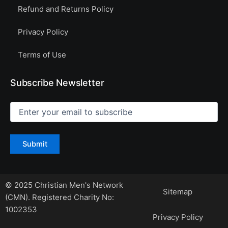
Refund and Returns Policy
Privacy Policy
Terms of Use
Subscribe Newsletter
Email
©
2025
Christian Men's Network
Sitemap
(CMN). Registered Charity No:
1002353
Privacy Policy