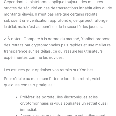
Cependant, la plateforme applique toujours des mesures
strictes de sécurité en cas de transactions inhabituelles ou de
montants élevés. Il n’est pas rare que certains retraits
subissent une vérification approfondie, ce qui peut rallonger
le délai, mais c’est au bénéfice de la sécurité des joueurs.
> À noter : Comparé à la norme du marché, Yonibet propose
des retraits par cryptomonnaies plus rapides et une meilleure
transparence sur les délais, ce qui rassure les utilisateurs
expérimentés comme les novices.
Les astuces pour optimiser vos retraits sur Yonibet
Pour réduire au maximum l’attente lors d’un retrait, voici
quelques conseils pratiques :
Préférez les portefeuilles électroniques et les
cryptomonnaies si vous souhaitez un retrait quasi
immédiat.
Assurez-vous que votre compte est entièrement