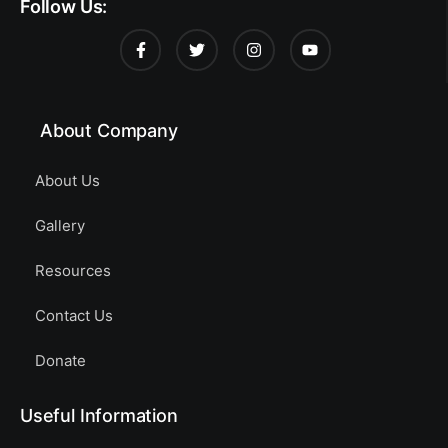
Follow Us:
F
T
I
Y
a
w
n
o
c
i
s
u
e
t
t
t
b
t
a
u
o
e
g
b
About Company
o
r
r
e
k
a
-
m
f
About Us
Gallery
Resources
Contact Us
Donate
Useful Information