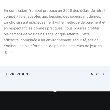
En conclusion, Yonibet propose en 2026 des délais de retrait
compétitifs et adaptés aux besoins des joueurs modernes.
En choisissant judicieusement votre méthode de paiement et
en respectant les bonnes pratiques, vous pourrez profiter
pleinement de vos gains sans longue attente. Cette
efficacité, combinée à un environnement sécurisé, fait de
Yonibet une plateforme solide pour les amateurs de jeux en
ligne.
PREVIOUS
NEXT