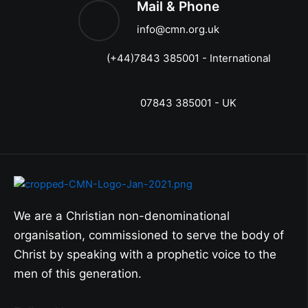
Mail & Phone
info@cmn.org.uk
(+44)7843 385001 - International
07843 385001 - UK
We are a Christian non-denominational
organisation, commissioned to serve the body of
Christ by speaking with a prophetic voice to the
men of this generation.