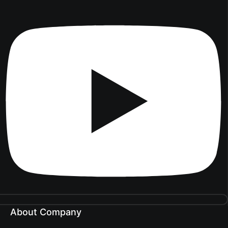
About Company