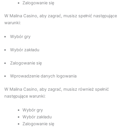
Zalogowanie się
W Malina Casino, aby zagrać, musisz spełnić następujące
warunki:
Wybór gry
Wybór zakładu
Zalogowanie się
Wprowadzenie danych logowania
W Malina Casino, aby zagrać, musisz również spełnić
następujące warunki:
Wybór gry
Wybór zakładu
Zalogowanie się