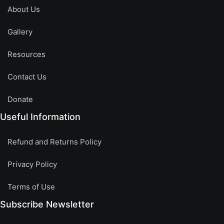
About Us
Gallery
Resources
Contact Us
Donate
Useful Information
Refund and Returns Policy
Privacy Policy
Terms of Use
Subscribe Newsletter