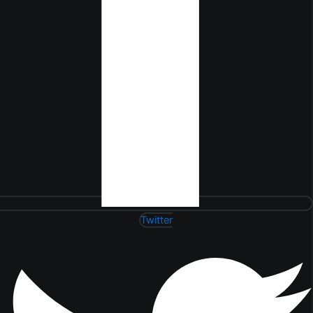
Twitter