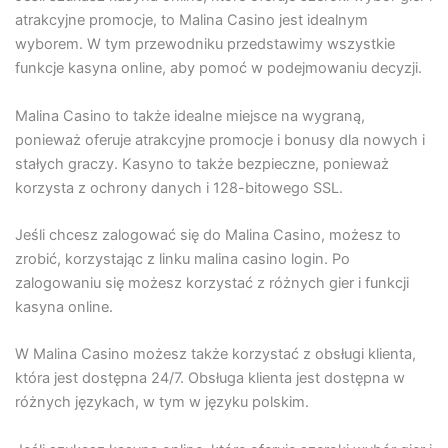
atrakcyjne promocje, to Malina Casino jest idealnym
wyborem. W tym przewodniku przedstawimy wszystkie
funkcje kasyna online, aby pomoć w podejmowaniu decyzji.
Malina Casino to także idealne miejsce na wygraną,
ponieważ oferuje atrakcyjne promocje i bonusy dla nowych i
stałych graczy. Kasyno to także bezpieczne, ponieważ
korzysta z ochrony danych i 128-bitowego SSL.
Jeśli chcesz zalogować się do Malina Casino, możesz to
zrobić, korzystając z linku malina casino login. Po
zalogowaniu się możesz korzystać z różnych gier i funkcji
kasyna online.
W Malina Casino możesz także korzystać z obsługi klienta,
która jest dostępna 24/7. Obsługa klienta jest dostępna w
różnych językach, w tym w języku polskim.