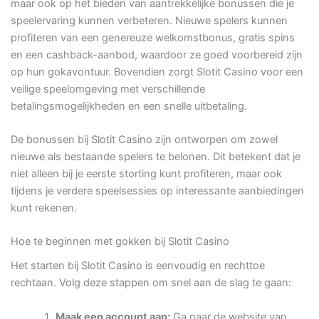
maar ook op het bieden van aantrekkelijke bonussen die je
speelervaring kunnen verbeteren. Nieuwe spelers kunnen
profiteren van een genereuze welkomstbonus, gratis spins
en een cashback-aanbod, waardoor ze goed voorbereid zijn
op hun gokavontuur. Bovendien zorgt Slotit Casino voor een
veilige speelomgeving met verschillende
betalingsmogelijkheden en een snelle uitbetaling.
De bonussen bij Slotit Casino zijn ontworpen om zowel
nieuwe als bestaande spelers te belonen. Dit betekent dat je
niet alleen bij je eerste storting kunt profiteren, maar ook
tijdens je verdere speelsessies op interessante aanbiedingen
kunt rekenen.
Hoe te beginnen met gokken bij Slotit Casino
Het starten bij Slotit Casino is eenvoudig en rechttoe
rechtaan. Volg deze stappen om snel aan de slag te gaan:
Maak een account aan:
Ga naar de website van