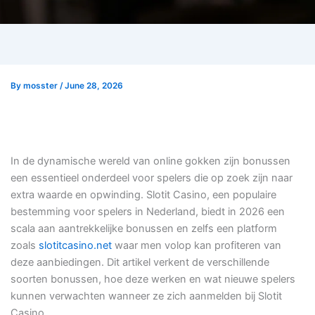
By
mosster
/
June 28, 2026
In de dynamische wereld van online gokken zijn bonussen
een essentieel onderdeel voor spelers die op zoek zijn naar
extra waarde en opwinding. Slotit Casino, een populaire
bestemming voor spelers in Nederland, biedt in 2026 een
scala aan aantrekkelijke bonussen en zelfs een platform
zoals
slotitcasino.net
waar men volop kan profiteren van
deze aanbiedingen. Dit artikel verkent de verschillende
soorten bonussen, hoe deze werken en wat nieuwe spelers
kunnen verwachten wanneer ze zich aanmelden bij Slotit
Casino.