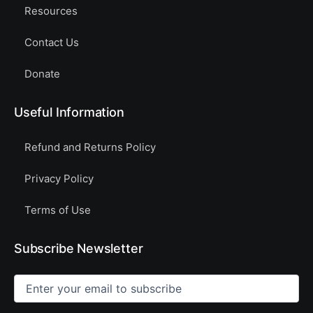
Resources
Contact Us
Donate
Useful Information
Refund and Returns Policy
Privacy Policy
Terms of Use
Subscribe Newsletter
Email