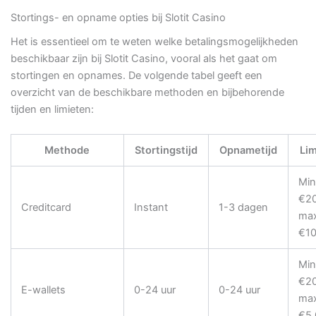
Stortings- en opname opties bij Slotit Casino
Het is essentieel om te weten welke betalingsmogelijkheden
beschikbaar zijn bij Slotit Casino, vooral als het gaat om
stortingen en opnames. De volgende tabel geeft een
overzicht van de beschikbare methoden en bijbehorende
tijden en limieten:
Methode
Stortingstijd
Opnametijd
Lim
Min
€20
Creditcard
Instant
1-3 dagen
max
€10
Min
€20
E-wallets
0-24 uur
0-24 uur
max
€5