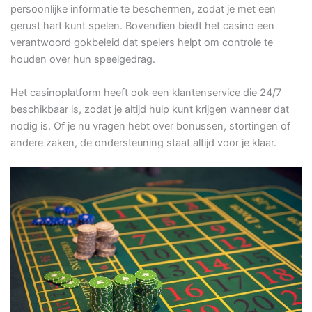
persoonlijke informatie te beschermen, zodat je met een
gerust hart kunt spelen. Bovendien biedt het casino een
verantwoord gokbeleid dat spelers helpt om controle te
houden over hun speelgedrag.
Het casinoplatform heeft ook een klantenservice die 24/7
beschikbaar is, zodat je altijd hulp kunt krijgen wanneer dat
nodig is. Of je nu vragen hebt over bonussen, stortingen of
andere zaken, de ondersteuning staat altijd voor je klaar.