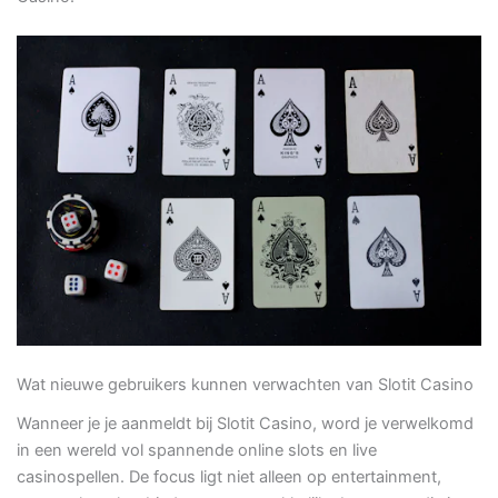
Wat nieuwe gebruikers kunnen verwachten van Slotit Casino
Wanneer je je aanmeldt bij Slotit Casino, word je verwelkomd
in een wereld vol spannende online slots en live
casinospellen. De focus ligt niet alleen op entertainment,