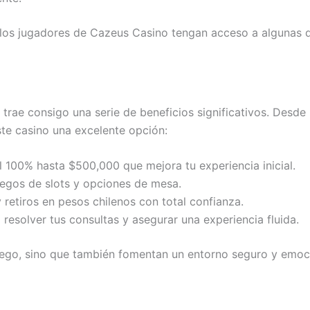
 los jugadores de Cazeus Casino tengan acceso a algunas d
trae consigo una serie de beneficios significativos. Desde 
te casino una excelente opción:
100% hasta $500,000 que mejora tu experiencia inicial.
egos de slots y opciones de mesa.
 retiros en pesos chilenos con total confianza.
resolver tus consultas y asegurar una experiencia fluida.
juego, sino que también fomentan un entorno seguro y emoc