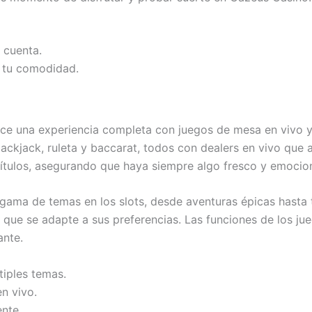
 cuenta.
 tu comodidad.
rece una experiencia completa con juegos de mesa en vivo 
ackjack, ruleta y baccarat, todos con dealers en vivo que
tulos, asegurando que haya siempre algo fresco y emociona
gama de temas en los slots, desde aventuras épicas hasta t
que se adapte a sus preferencias. Las funciones de los jue
ante.
tiples temas.
n vivo.
nte.