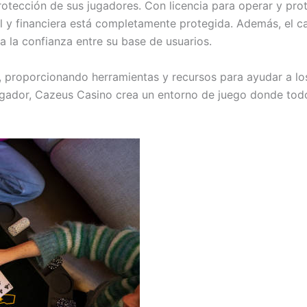
otección de sus jugadores. Con licencia para operar y pro
l y financiera está completamente protegida. Además, el ca
a la confianza entre su base de usuarios.
proporcionando herramientas y recursos para ayudar a los
ugador, Cazeus Casino crea un entorno de juego donde todo