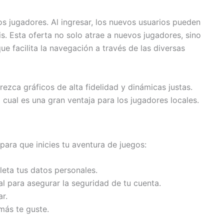
s jugadores. Al ingresar, los nuevos usuarios pueden
. Esta oferta no solo atrae a nuevos jugadores, sino
que facilita la navegación a través de las diversas
zca gráficos de alta fidelidad y dinámicas justas.
 cual es una gran ventaja para los jugadores locales.
ara que inicies tu aventura de juegos:
leta tus datos personales.
al para asegurar la seguridad de tu cuenta.
r.
más te guste.