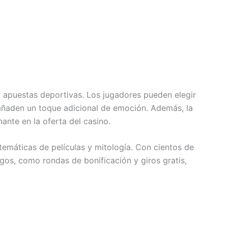
y apuestas deportivas. Los jugadores pueden elegir
 añaden un toque adicional de emoción. Además, la
nte en la oferta del casino.
emáticas de películas y mitología. Con cientos de
gos, como rondas de bonificación y giros gratis,