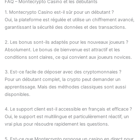
FAQ – Montecrypto Casino et les débutants
1. Montecrypto Casino est-il sûr pour un débutant ?
Oui, la plateforme est régulée et utilise un chiffrement avancé,
garantissant la sécurité des données et des transactions.
2. Les bonus sont-ils adaptés pour les nouveaux joueurs ?
Absolument. Le bonus de bienvenue est attractif et les
conditions sont claires, ce qui convient aux joueurs novices.
3. Est-ce facile de déposer avec des cryptomonnaies ?
Pour un débutant complet, la crypto peut demander un
apprentissage. Mais des méthodes classiques sont aussi
disponibles.
4. Le support client est-il accessible en français et efficace ?
Oui, le support est multilingue et particulièrement réactif, un
vrai plus pour résoudre rapidement les questions.
5. Est-ce que Montecrypto propose un casino en direct pour