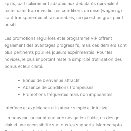
spins, particulièrement adaptés aux débutants qui veulent
tester sans trop investir. Les conditions de mise (wagering)
sont transparentes et raisonnables, ce qui est un gros point
positif.
Les promotions régulières et le programme VIP offrent
également des avantages progressifs, mais ces derniers sont
plus pertinents pour les joueurs expérimentés. Pour les
novices, le plus important reste la simplicité d’utilisation des
bonus et leur clarté.
Bonus de bienvenue attractif
Absence de conditions trompeuses
Promotions fréquentes mais non imposantes
Interface et expérience utilisateur : simple et intuitive
Un nouveau joueur attend une navigation fluide, un design
clair et une accessibilité sur tous les supports. Montecrypto