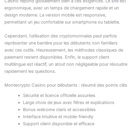
Casino répond globalement bien à ces exigences. Le site est
ergonomique, avec un temps de chargement rapide et un
design moderne. La version mobile est responsive,
permettant un jeu confortable sur smartphone ou tablette.
Cependant, l’utilisation des cryptomonnaies peut parfois
représenter une barrière pour les débutants non familiers
avec ces outils. Heureusement, les méthodes classiques de
paiement restent disponibles. Enfin, le support client
multilingue est réactif, un atout non négligeable pour résoudre
rapidement les questions.
Montecrypto Casino pour débutants : résumé des points clés
Sécurité et licence officielle assurées
Large choix de jeux avec filtres et explications
Bonus welcome clairs et accessibles
Interface intuitive et mobile-friendly
Support client disponible et efficace