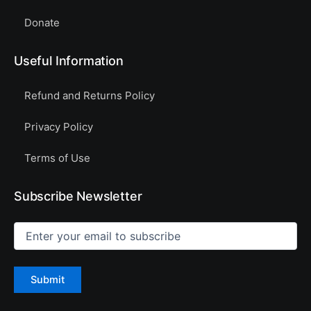
Donate
Useful Information
Refund and Returns Policy
Privacy Policy
Terms of Use
Subscribe Newsletter
Email