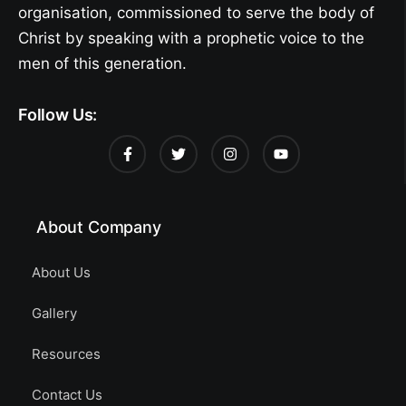
organisation, commissioned to serve the body of
Christ by speaking with a prophetic voice to the
men of this generation.
Follow Us:
F
T
I
Y
a
w
n
o
c
i
s
u
e
t
t
t
b
t
a
u
o
e
g
b
About Company
o
r
r
e
k
a
-
m
f
About Us
Gallery
Resources
Contact Us