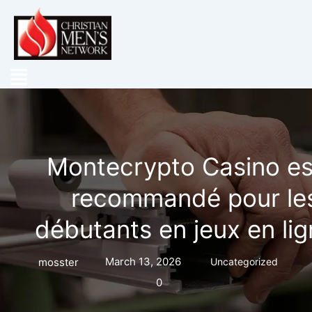
Menu
Montecrypto Casino est
recommandé pour le
débutants en jeux en lig
March 13, 2026
mosster
Uncategorized
0