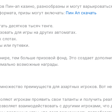
ов Пин-ап казино, разнообразны и могут варьировать
 формата, призы могут включать:
Пин Ап скачать
ать десятков тысяч тенге.
зовать для игры на других автоматах.
 слотах.
ы или путевки.
нире, тем больше призовой фонд. Это создает дополни
симально возможные награды.
 множество преимуществ для азартных игроков. Вот не
оляют игрокам проявить свои таланты и получить реал
озволяет взаимодействовать с другими игроками, что 