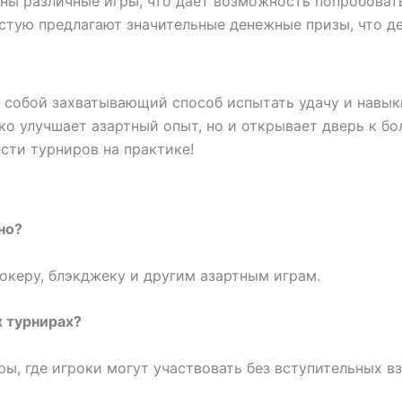
ны различные игры, что дает возможность попробовать
стую предлагают значительные денежные призы, что де
 собой захватывающий способ испытать удачу и навык
ько улучшает азартный опыт, но и открывает дверь к б
сти турниров на практике!
но?
покеру, блэкджеку и другим азартным играм.
х турнирах?
ры, где игроки могут участвовать без вступительных вз