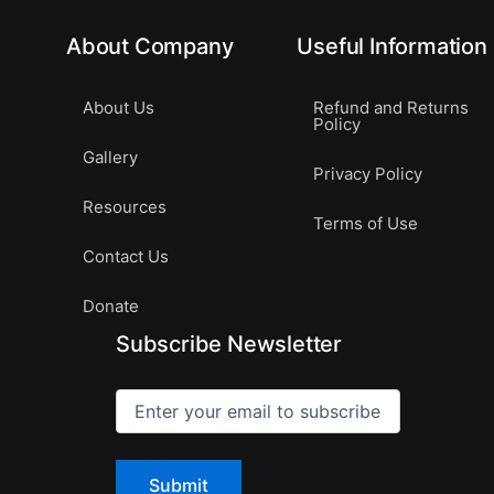
About Company
Useful Information
About Us
Refund and Returns
Policy
Gallery
Privacy Policy
Resources
Terms of Use
Contact Us
Donate
Subscribe Newsletter
Email