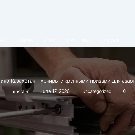
Hub
Gallery
Shop
Useful Links
Contact
зино Казахстан: турниры с крупными призами для азар
June 17, 2026
0
mosster
Uncategorized