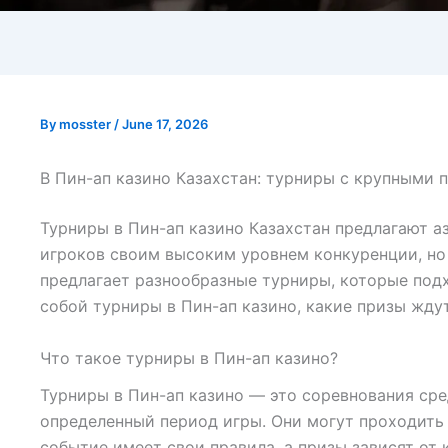
By
mosster
/
June 17, 2026
В Пин-ап казино Казахстан: турниры с крупными 
Турниры в Пин-ап казино Казахстан предлагают 
игроков своим высоким уровнем конкуренции, но 
предлагает разнообразные турниры, которые подх
собой турниры в Пин-ап казино, какие призы жду
Что такое турниры в Пин-ап казино?
Турниры в Пин-ап казино — это соревнования сре
определенный период игры. Они могут проходить
событие имеет свои правила, а призы зависят от