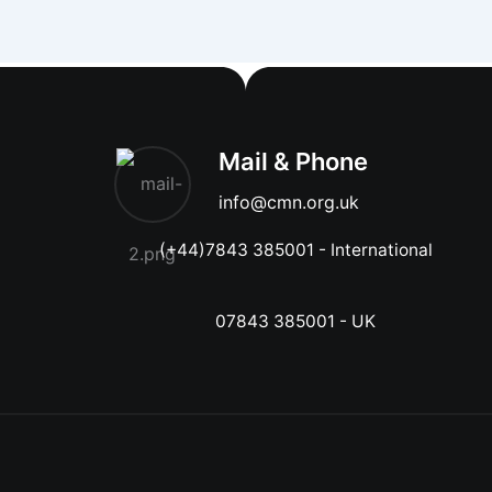
Mail & Phone
info@cmn.org.uk
(+44)7843 385001 - International
07843 385001 - UK