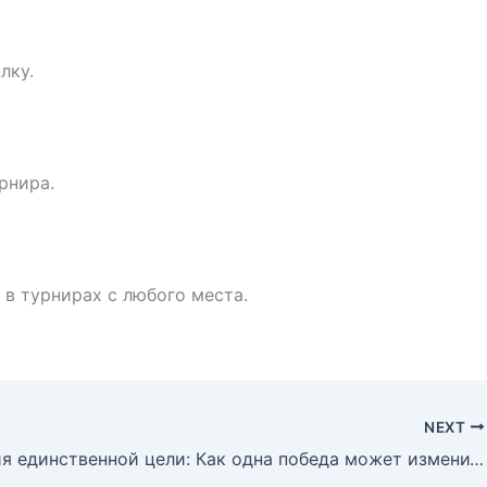
лку.
рнира.
 в турнирах с любого места.
NEXT
Стратегия единственной цели: Как одна победа может изменить вашу игру