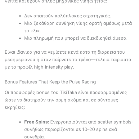
λεπτά και έχουν απλές μηχανικές νίκης/ήττας:
Δεν απαιτούν πολύπλοκες στρατηγικές.
Μια ξεκάθαρη συνθήκη νίκης ορατή αμέσως μετά
το κλικ.
Μια πληρωμή που μπορεί να διεκδικηθεί άμεσα.
Είναι ιδανικά για να γεμίσετε κενά κατά τη διάρκεια του
μεσημεριανού ή όταν παίρνετε το τρένο—τέλεια ταιριαστά
με το προφίλ high‑intensity play.
Bonus Features That Keep the Pulse Racing
Οι προσφορές bonus του TikiTaka είναι προσαρμοσμένες
ώστε να διατηρούν την ορμή ακόμα και σε σύντομες
εκρήξεις:
Free Spins:
Ενεργοποιούνται από scatter symbols·
συνήθως περιορίζονται σε 10–20 spins ανά
συνεδρία.