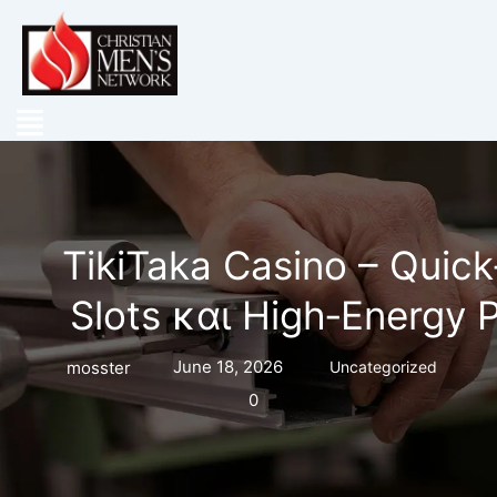
Menu
TikiTaka Casino – Quick
Slots και High‑Energy P
June 18, 2026
mosster
Uncategorized
0