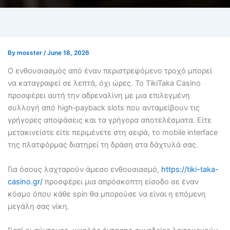
By
mosster
/
June 18, 2026
Ο ενθουσιασμός από έναν περιστρεφόμενο τροχό μπορεί
να καταγραφεί σε λεπτά, όχι ώρες. Το TikiTaka Casino
προσφέρει αυτή την αδρεναλίνη με μια επιλεγμένη
συλλογή από high‑payback slots που ανταμείβουν τις
γρήγορες αποφάσεις και τα γρήγορα αποτελέσματα. Είτε
μετακινείστε είτε περιμένετε στη σειρά, το mobile interface
της πλατφόρμας διατηρεί τη δράση στα δάχτυλά σας.
Για όσους λαχταρούν άμεσο ενθουσιασμό,
https://tiki-taka-
casino.gr/
προσφέρει μια απρόσκοπτη είσοδο σε έναν
κόσμο όπου κάθε spin θα μπορούσε να είναι η επόμενη
μεγάλη σας νίκη.