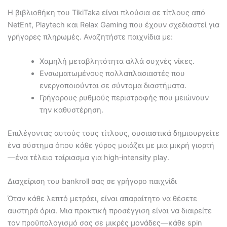
Η βιβλιοθήκη του TikiTaka είναι πλούσια σε τίτλους από
NetEnt, Playtech και Relax Gaming που έχουν σχεδιαστεί για
γρήγορες πληρωμές. Αναζητήστε παιχνίδια με:
Χαμηλή μεταβλητότητα αλλά συχνές νίκες.
Ενσωματωμένους πολλαπλασιαστές που
ενεργοποιούνται σε σύντομα διαστήματα.
Γρήγορους ρυθμούς περιστροφής που μειώνουν
την καθυστέρηση.
Επιλέγοντας αυτούς τους τίτλους, ουσιαστικά δημιουργείτε
ένα σύστημα όπου κάθε γύρος μοιάζει με μια μικρή γιορτή
—ένα τέλειο ταίριασμα για high‑intensity play.
Διαχείριση του bankroll σας σε γρήγορο παιχνίδι
Όταν κάθε λεπτό μετράει, είναι απαραίτητο να θέσετε
αυστηρά όρια. Μια πρακτική προσέγγιση είναι να διαιρείτε
τον προϋπολογισμό σας σε μικρές μονάδες—κάθε spin