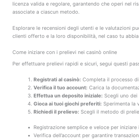
licenza valida e regolare, garantendo che operi nel risp
associate a ciascun metodo.
Esplorare le recensioni degli utenti e le valutazioni pu
clienti offerto e la loro disponibilità, nel caso tu abb
Come iniziare con i prelievi nei casinò online
Per effettuare prelievi rapidi e sicuri, segui questi pa
Registrati al casinò:
Completa il processo di 
Verifica il tuo account:
Carica la documentazi
Effettua un deposito iniziale:
Scegli uno dei 
Gioca ai tuoi giochi preferiti:
Sperimenta la va
Richiedi il prelievo:
Scegli il metodo di prelie
Registrazione semplice e veloce per iniziar
Verifica dell’account per garantire transazioni