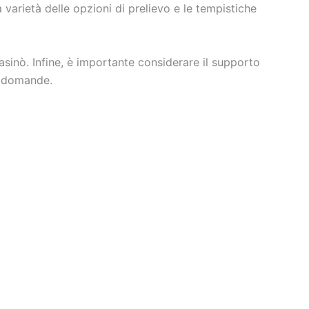
a varietà delle opzioni di prelievo e le tempistiche
 casinò. Infine, è importante considerare il supporto
re domande.