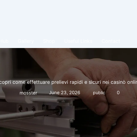
Hub
Gallery
Shop
Useful Links
Contact
copri come effettuare prelievi rapidi e sicuri nei casinò onli
June 23, 2026
0
mosster
public